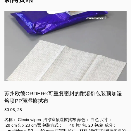
湿
苏州欧德ORDER®电动汽车储能锂离子电池电极
压机擦辊无尘清洁布
21 05, 25
寸：
ORDER®锂电池电极碾压机擦辊清洁电极粉末无纺擦拭布 规格 
分 :
式： 大卷式 颜色 : 白色 单张尺寸 : 宽度从
客户的
300mm 至 1500mm 可供不同用途。 包装方式 ： 1卷/箱 , 成分