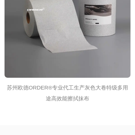
欧德ORDER®KIM-X80W 大卷式压花高吸油吸水多
用途强韧无纺擦拭布