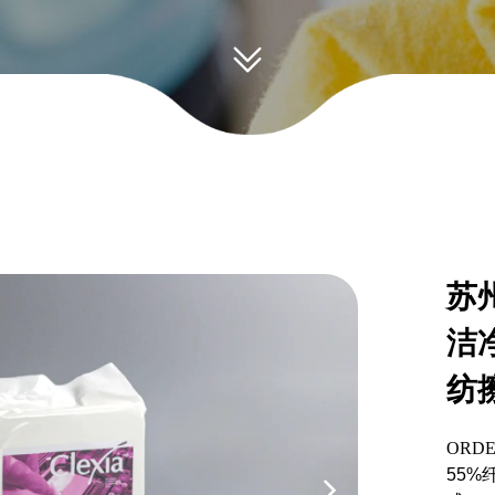
钢桶制桶自动无纺擦拭布
工业擦拭布卷纸架
苏州
洁
纺
ORDE
55%