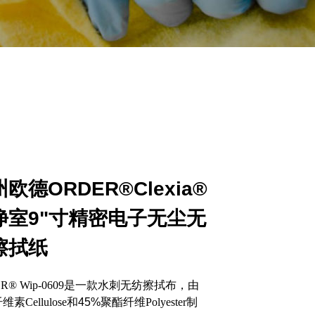
欧德ORDER®Clexia®
净室9"寸精密电子无尘无
擦拭纸
R® Wip-0609
是一款水刺无纺擦拭布，由
纤维素
Cellulose
和45%聚酯纤维
Polyester
制