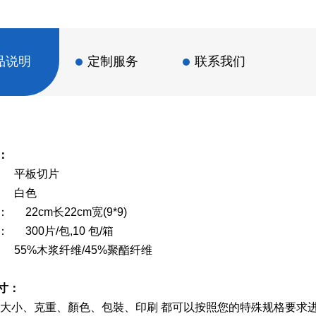
品说明
定制服务
联系我们
：
 平板切片
 白色
 22cm长22cm宽(9*9)
 300片/包,10 包/箱
55%木浆纤维/45%聚酯纤维
寸：
寸大小、克重、顏色、包裝、印刷 都可以按照您的特殊规格要求