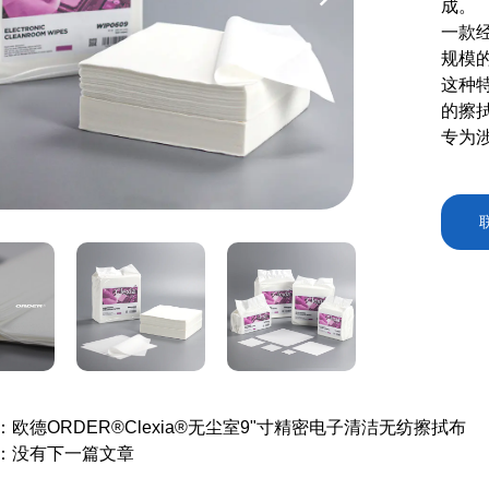
成。
一款
规模
这种
的擦
专为
：欧德ORDER®Clexia®无尘室9"寸精密电子清洁无纺擦拭布
：没有下一篇文章