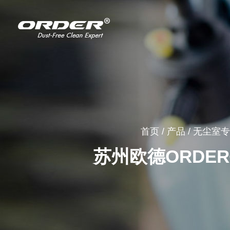
首页
/
产品
/
无尘室专
苏州欧德ORDER