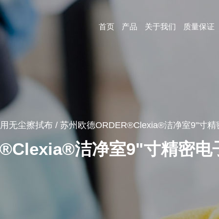
首页
产品
关于我们
质量保证
无尘室专用无尘擦拭布
公司资料
工业清洁擦拭布
可持续发展
餐饮服务专用擦拭布
常问问题
医疗照护清洁擦拭布
视频
美容美甲护理擦拭布
新闻资讯
用无尘擦拭布
/
苏州欧德ORDER®Clexia®洁净室9"
汽车工业擦拭布
®Clexia®洁净室9"寸精
家用清洁擦拭布
航空航天清洁擦拭布
新能源产业自动擦拭系统
电子光电产业清洁擦拭布